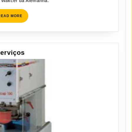
a Wakcer da Alemanha.
READ
READ MORE
MORE
Serviços
erviços