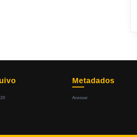
uivo
Metadados
020
Acessar