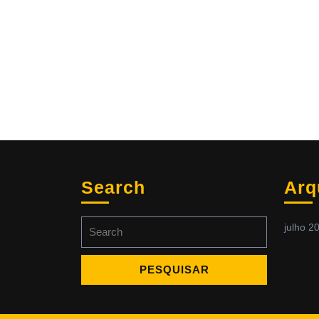
Search
Arq
Search
julho 2
for: