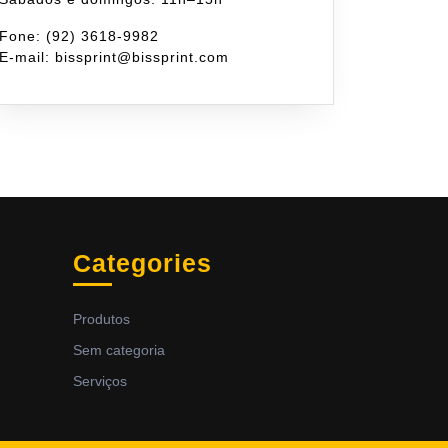
Fone: (92) 3618-9982
E-mail: bissprint@bissprint.com
Categories
Produtos
Sem categoria
Serviços