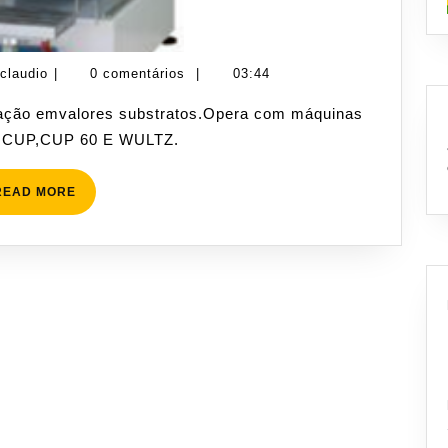
claudio
claudio
|
0 comentários
|
03:44
CUP,CUP 60 E WULTZ.
READ
READ MORE
MORE