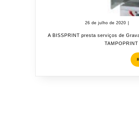
26
26 de julho de 2020
|
de
A BISSPRINT presta serviços de Gravação emvalores substratos.Opera com máquinas
julho
TAMPOPRINT 
de
2020