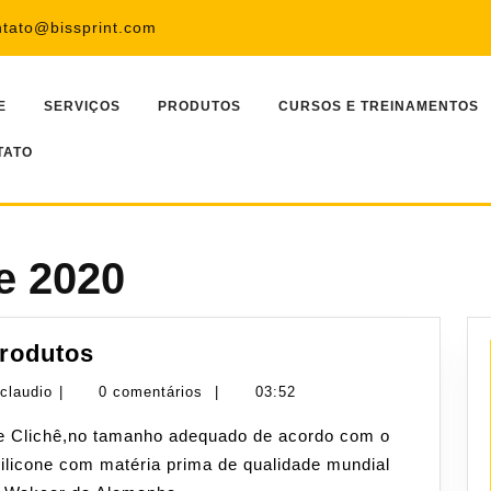
ntato@bissprint.com
E
SERVIÇOS
PRODUTOS
CURSOS E TREINAMENTOS
TATO
e 2020
Produtos
rodutos
claudio
claudio
|
0 comentários
|
03:52
licone com matéria prima de qualidade mundial